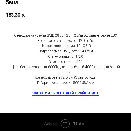
5мм
183,30
р.
Cветодиодная лента SMD 2835-120-IP20/двуслойная, серия LUX
Количество светодиодов: 120 шт/м
Напряжение питания: 12±0.5 В
Потребляемая мощность: 14 Вт/м
Степень защиты: IP20
Угол свечения: 120°
Цвет: белый холодный 6000К, дневной белый 4000К, теплый белый
3000К
Кратность резки: 2,5 см (3 светодиода)
Габаритные размеры: 5000х5х1мм
ЗАПРОСИТЬ ОПТОВЫЙ ПРАЙС-ЛИСТ
Tilda
Made on